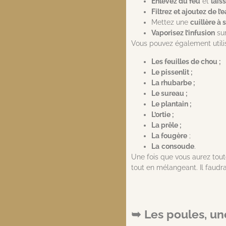
Enlevez du feu
et
lais
Filtrez et ajoutez de l’
Mettez une
cuillère à
Vaporisez l’infusion
sur
Vous pouvez également util
Les feuilles de chou ;
Le pissenlit ;
La rhubarbe ;
Le sureau ;
Le plantain ;
L’ortie ;
La prêle ;
La fougère
;
La
consoude
.
Une fois que vous aurez tou
tout en mélangeant. Il faudra
Les poules, un