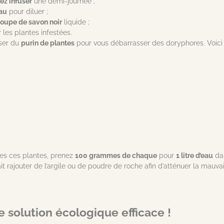
sez infuser
une demi-journée ;
eau
pour diluer ;
 soupe de savon noir
liquide ;
 les plantes infestées.
iser du
purin de plantes
pour vous débarrasser des doryphores. Voici l
tes ces plantes, prenez
100 grammes de chaque
pour
1 litre d’eau
dan
it rajouter de l’argile ou de poudre de roche afin d’atténuer la mauva
e solution écologique efficace !