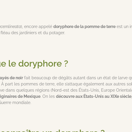
ecemlineata
), encore appelé
doryphore de la pomme de terre
est un i
e fléau des jardiniers et du potager.
e le doryphore ?
rayés de noir
fait beaucoup de dégâts autant dans un état de larve qu’
. À part les pommes de terre, elle s’attaque également aux autres s
e dans quelques régions (Nord-est des États-Unis, Europe Orientale, 
riginaires de Mexique
. On les
découvre aux États-Unis au XIXe siècle
Guerre mondiale.