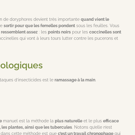
ion de doryphores devient très importante
quand vient le
ne
sortir pour que les femelles pondent
sous les feuilles. Vous
e
ressemblent assez
: les
points noirs
pour les
coccinelles sont
cinelles qui vont à leurs tours lutter contre les pucerons et
cologiques
ttaques d’insecticides est le
ramassage à la main
.
e
manuel est la méthode la
plus naturelle
et le plus
efficace
s, les plantes, ainsi que les tubercules
. Notons qu’elle n’est
ic dans cette méthode est que
c’est un travail chronophage
qui