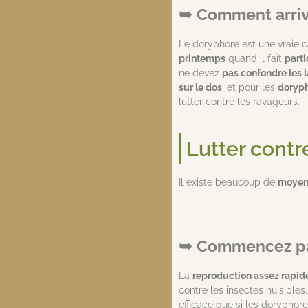
Comment arriv
Le doryphore est une vraie c
printemps
quand il fait
part
ne devez
pas confondre les l
sur le dos
, et pour les
doryph
lutter contre les ravageurs.
Lutter contr
Il existe beaucoup de
moyens
Commencez par
La
reproduction assez rapid
contre les insectes nuisibles
efficace que si les doryphor