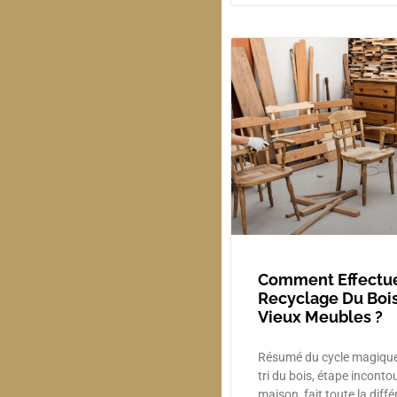
Comment Effectue
Recyclage Du Bois​
Vieux Meubles ?
Résumé du cycle magique 
tri du bois, étape inconto
maison, fait toute la diffé