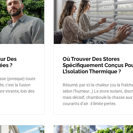
our Des
Où Trouver Des Stores
ées ?
Spécifiquement Conçus Po
L’isolation Thermique ?
usse (presque) toute
e, c’est la fusion
Résumé, par ici la chaleur (ou la fraîch
re vivante, loin des
selon l’humeur…) Le store isolant, disc
mais décisif, chamboule la chasse aux
courants d’air : il limite pertes