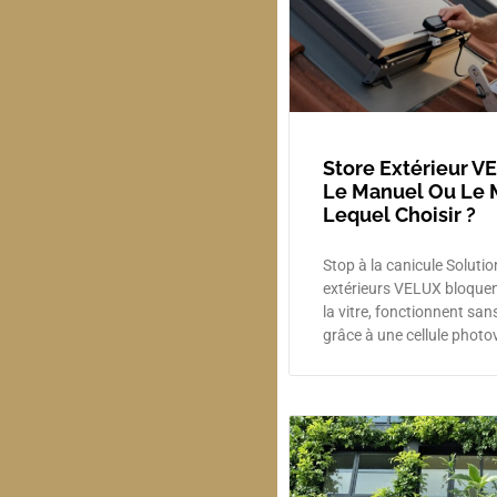
Store Extérieur VE
Le Manuel Ou Le 
Lequel Choisir ?
Stop à la canicule Solution
extérieurs VELUX bloquen
la vitre, fonctionnent s
grâce à une cellule photo