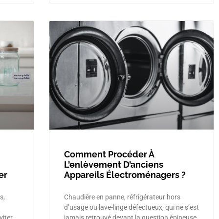
Comment Procéder À
L’enlèvement D’anciens
er
Appareils Électroménagers ?
s,
Chaudière en panne, réfrigérateur hors
d’usage ou lave-linge défectueux, qui ne s’est
viter
jamais retrouvé devant la question épineuse