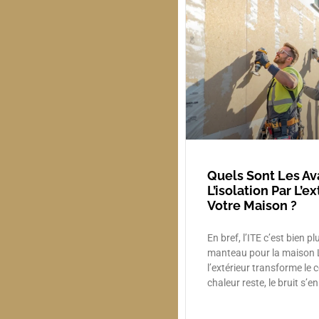
Quels Sont Les A
L’isolation Par L’e
Votre Maison ?
En bref, l’ITE c’est bien p
manteau pour la maison L
l’extérieur transforme le c
chaleur reste, le bruit s’en