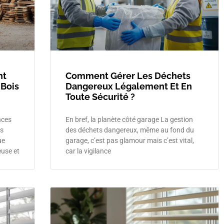
nt
Comment Gérer Les Déchets
 Bois
Dangereux Légalement Et En
Toute Sécurité ?
nces
En bref, la planète côté garage La gestion
is
des déchets dangereux, même au fond du
ue
garage, c’est pas glamour mais c’est vital,
euse et
car la vigilance