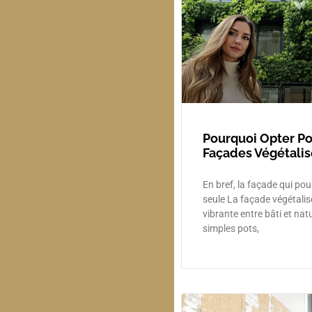
Pourquoi Opter P
Façades Végétalis
En bref, la façade qui po
seule La façade végétalisé
vibrante entre bâti et natu
simples pots,