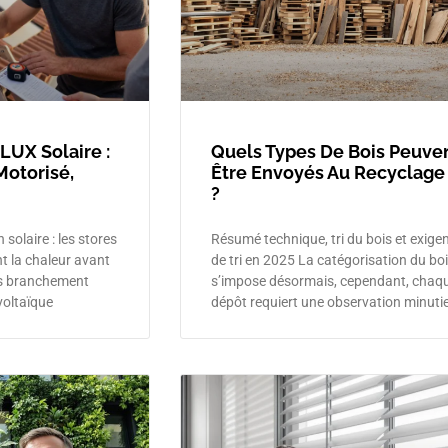
LUX Solaire :
Quels Types De Bois Peuve
Motorisé,
Être Envoyés Au Recyclage
?
 solaire : les stores
Résumé technique, tri du bois et exige
t la chaleur avant
de tri en 2025 La catégorisation du bo
ans branchement
s’impose désormais, cependant, chaq
voltaïque
dépôt requiert une observation minuti