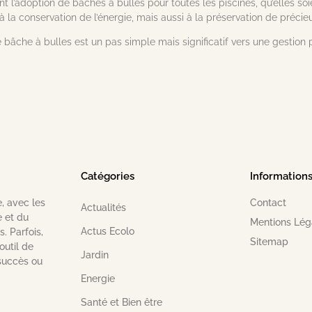
’adoption de bâches à bulles pour toutes les piscines, qu’elles soien
 la conservation de l’énergie, mais aussi à la préservation de précie
e bâche à bulles est un pas simple mais significatif vers une gestion
Catégories
Information
, avec les
Contact
Actualités
e et du
Mentions Lég
Actus Ecolo
. Parfois,
Sitemap
 outil de
Jardin
 succès ou
Energie
Santé et Bien être