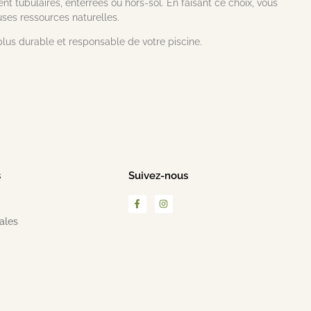
t tubulaires, enterrées ou hors-sol. En faisant ce choix, vous
uses ressources naturelles.
 plus durable et responsable de votre piscine.
s
Suivez-nous
ales