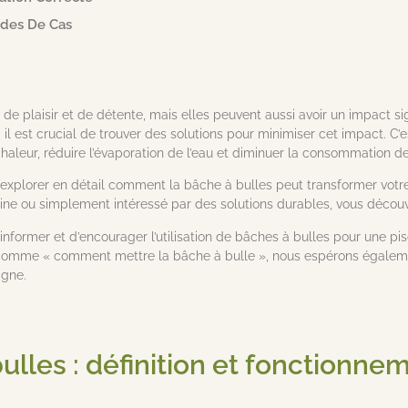
udes De Cas
de plaisir et de détente, mais elles peuvent aussi avoir un impact si
l est crucial de trouver des solutions pour minimiser cet impact. C’es
haleur, réduire l’évaporation de l’eau et diminuer la consommation d
s explorer en détail comment la bâche à bulles peut transformer vot
cine ou simplement intéressé par des solutions durables, vous décou
 d’informer et d’encourager l’utilisation de bâches à bulles pour une 
comme « comment mettre la bâche à bulle », nous espérons égalemen
igne.
ulles : définition et fonctionne