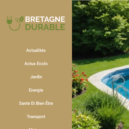
Actualités
Actus Ecolo
Jardin
Energie
Santé Et Bien Être
Transport