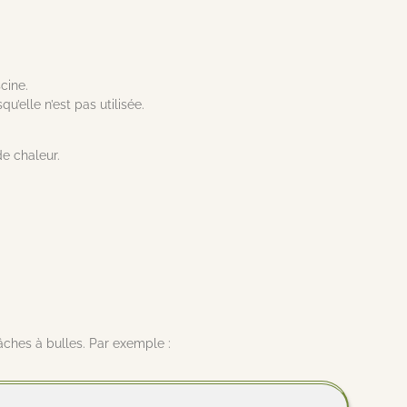
cine.
u’elle n’est pas utilisée.
de chaleur.
âches à bulles. Par exemple :