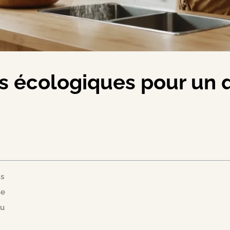
s écologiques pour un q
ts
ie
au