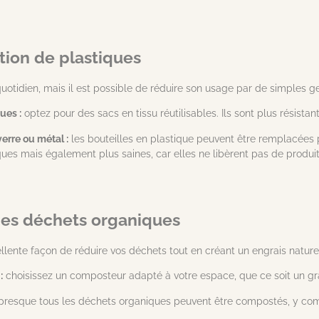
sation de plastiques
quotidien, mais il est possible de réduire son usage par de simples g
ues :
optez pour des sacs en tissu réutilisables. Ils sont plus résistan
verre ou métal :
les bouteilles en plastique peuvent être remplacées p
ues mais également plus saines, car elles ne libèrent pas de produi
es déchets organiques
ente façon de réduire vos déchets tout en créant un engrais naturel 
:
choisissez un composteur adapté à votre espace, que ce soit un gra
resque tous les déchets organiques peuvent être compostés, y compr