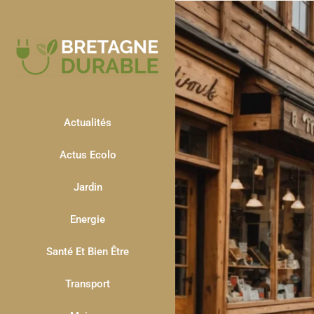
Actualités
Actus Ecolo
Jardin
Energie
Santé Et Bien Être
Transport