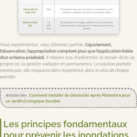
Article 681 du
1804
Écoulement des eaux de toiture sur propriété ou voie
Code Civil
publique, obligation de prévoir un système dédié
Décret n°2023-
29
Encadrement des usages autorisés de l’eau de pluie,
835
août
notamment pour l’arrosage et le nettoyage hors réseau
2023
potable
Vous expérimentez, vous tâtonnez parfois.
L’ajustement,
l’observation, l’appropriation comptent plus que l’application fidèle
d’un schéma préétabli.
Il n’existe pas d’uniformité, le terrain dicte sa
propre loi, la gestion s’adapte en permanence.
La solution parfaite
n’existe pas, elle s’esquisse dans l’expérience, dans le vécu de chaque
parcelle.
Articles liés :
Comment Installer du Géotextile Après Plantation pour
un Jardin Écologique Durable
Les principes fondamentaux
pour prévenir les inondations