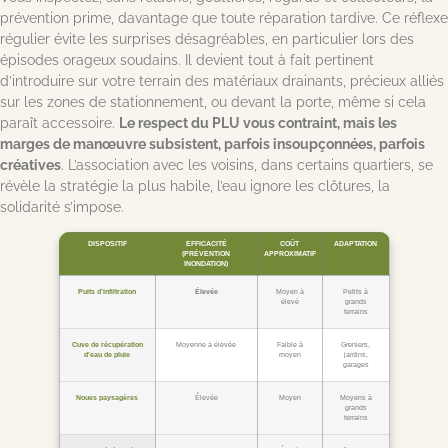
prévention prime, davantage que toute réparation tardive. Ce réflexe
régulier évite les surprises désagréables, en particulier lors des
épisodes orageux soudains. Il devient tout à fait pertinent
d’introduire sur votre terrain des matériaux drainants, précieux alliés
sur les zones de stationnement, ou devant la porte, même si cela
paraît accessoire.
Le respect du PLU vous contraint, mais les
marges de manœuvre subsistent, parfois insoupçonnées, parfois
créatives
. L’association avec les voisins, dans certains quartiers, se
révèle la stratégie la plus habile, l’eau ignore les clôtures, la
solidarité s’impose.
DISPOSITIF
EFFICACITÉ
COÛT
ADAPTATION
(PRÉVENTION
APPROXIMATIF
INONDATION)
Puits d’infiltration
Élevée
Moyen à
Petits à
élevé
grands
terrains
Cuve de récupération
Moyenne à élevée
Faible à
Greniers,
d’eau de pluie
moyen
jardins,
garages
Noues paysagères
Élevée
Moyen
Moyens à
grands
terrains