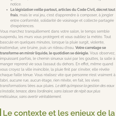
notice.
La législation veille partout, articles du Code Civil, décret tout
frais
, mais le vrai jeu, c’est d’apprendre à composer, à jongler
entre conformité, solidarité de voisinage et collecte partagée
d’expériences.
Vous marchez tranquillement dans votre salon, le temps semble
suspendu, les murs vous protègent et vous oubliez la météo. Tout
bascule en quelques minutes, lorsque la pluie surgit, violente,
inattendue, une bruine, puis un rideau d’eau.
Votre carrelage se
transforme en miroir liquide, le quotidien se dérègle.
Vous observez,
impuissant parfois, le chemin sinueux suivi par les gouttes, la salle à
manger reprend vie sous l’assaut du dehors. En effet, même quand
vous croyez la ville invincible, la pluie finit par s’inviter, elle révèle
chaque faille ténue. Vous réalisez vite que personne n’est vraiment à
l’abri, aucune rue, aucun étage, rien n’évite, en fait, les vives
transformations liées aux pluies.
Le défi qu’impose la gestion des eaux
s’installe, tenace, dans l’ordinaire, sans laisser de répit aux plus
méticuleux, sans avertir véritablement.
Le contexte et les enjeux de la