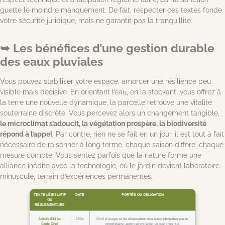
guette le moindre manquement. De fait, respecter ces textes fonde
votre sécurité juridique, mais ne garantit pas la tranquillité.
Les bénéfices d’une gestion durable
des eaux pluviales
Vous pouvez stabiliser votre espace, amorcer une résilience peu
visible mais décisive. En orientant l’eau, en la stockant, vous offrez à
la terre une nouvelle dynamique, la parcelle retrouve une vitalité
souterraine discrète. Vous percevez alors un changement tangible,
le microclimat s’adoucit, la végétation prospère, la biodiversité
répond à l’appel
. Par contre, rien ne se fait en un jour, il est tout à fait
nécessaire de raisonner à long terme, chaque saison diffère, chaque
mesure compte. Vous sentez parfois que la nature forme une
alliance inédite avec la technologie, où le jardin devient laboratoire
minuscule, terrain d’expériences permanentes.
TEXTE LÉGISLATIF
DATE
PORTÉE OU OBLIGATION
OU
RÉGLEMENTAIRE
Article 641 du
1804
Droit d’usage et de disposition des eaux pluviales par le
Code Civil
propriétaire, application large jusque chez soi