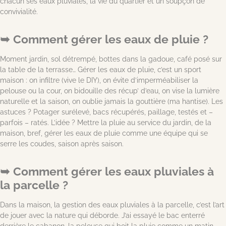
chacun ses eaux pluviales, la vie du quartier et un soupçon de
convivialité.
Comment gérer les eaux de pluie ?
Moment jardin, sol détrempé, bottes dans la gadoue, café posé sur
la table de la terrasse… Gérer les eaux de pluie, c’est un sport
maison : on infiltre (vive le DIY), on évite d’imperméabiliser la
pelouse ou la cour, on bidouille des récup’ d’eau, on vise la lumière
naturelle et la saison, on oublie jamais la gouttière (ma hantise). Les
astuces ? Potager surélevé, bacs récupérés, paillage, testés et –
parfois – ratés. L’idée ? Mettre la pluie au service du jardin, de la
maison, bref, gérer les eaux de pluie comme une équipe qui se
serre les coudes, saison après saison.
Comment gérer les eaux pluviales à
la parcelle ?
Dans la maison, la gestion des eaux pluviales à la parcelle, c’est l’art
de jouer avec la nature qui déborde. J’ai essayé le bac enterré
derrière le cabanon, la pelouse qui boit la pluie comme un matin