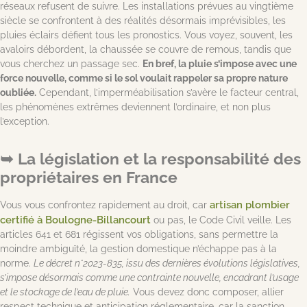
réseaux refusent de suivre. Les installations prévues au vingtième
siècle se confrontent à des réalités désormais imprévisibles, les
pluies éclairs défient tous les pronostics. Vous voyez, souvent, les
avaloirs débordent, la chaussée se couvre de remous, tandis que
vous cherchez un passage sec.
En bref, la pluie s’impose avec une
force nouvelle, comme si le sol voulait rappeler sa propre nature
oubliée.
Cependant, l’imperméabilisation s’avère le facteur central,
les phénomènes extrêmes deviennent l’ordinaire, et non plus
l’exception.
La législation et la responsabilité des
propriétaires en France
artisan plombier
Vous vous confrontez rapidement au droit, car
certifié à Boulogne-Billancourt
ou pas, le Code Civil veille. Les
articles 641 et 681 régissent vos obligations, sans permettre la
moindre ambiguïté, la gestion domestique n’échappe pas à la
norme.
Le décret n°2023-835, issu des dernières évolutions législatives,
s’impose désormais comme une contrainte nouvelle, encadrant l’usage
et le stockage de l’eau de pluie.
Vous devez donc composer, allier
respect technique et anticipation réglementaire, car la sanction