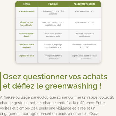
ACTION
POURQUOI
RESSOURCE ASSOCIÉE
Scanner le produit
Décoder le logo et accéder
Yuka, Open Food Facts
aux audits
Vérifier sur une
Confirmer l’existence et la
Base ADEME, Ecocert
base officielle
crédibilité du label
Lire les rapports
Transparence sur les
Sites des organismes
d’audit
processus réels
certificateurs
Choisir des labels
Soutenir le recyclage
Référentiels européens (FSC,
reconnus
réellement efficace
PEFC, NF)
Signaler les abus
Protéger et alerter la
SignalConso, associations de
communauté
consommateurs
Osez questionner vos achats
et défiez le greenwashing !
À l’heure où l’urgence écologique sonne comme un rappel collectif,
chaque geste compte et chaque choix fait la différence. Entre
vérités et trompe-l’œil, seuls une vigilance éclairée et un
engagement partagé donnent du poids à nos actes. Osez