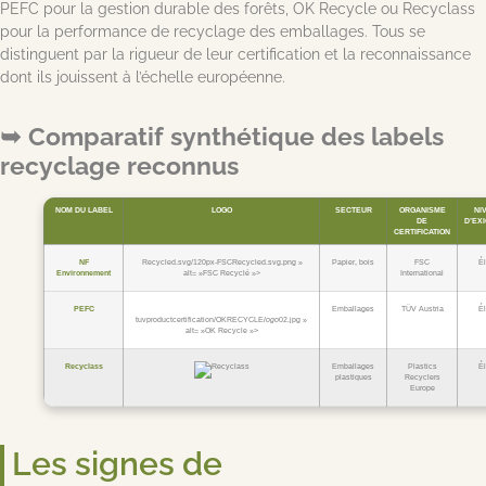
PEFC pour la gestion durable des forêts, OK Recycle ou Recyclass
pour la performance de recyclage des emballages. Tous se
distinguent par la rigueur de leur certification et la reconnaissance
dont ils jouissent à l’échelle européenne.
Comparatif synthétique des labels
recyclage reconnus
NOM DU LABEL
LOGO
SECTEUR
ORGANISME
NI
DE
D’EX
CERTIFICATION
NF
Recycled.svg/120px-FSCRecycled.svg.png »
Papier, bois
FSC
É
Environnement
alt= »FSC Recyclé »>
International
PEFC
Emballages
TÜV Austria
É
tuvproductcertification/OKRECYCLE
logo
02.jpg »
alt= »OK Recycle »>
Recyclass
Emballages
Plastics
É
plastiques
Recyclers
Europe
Les signes de