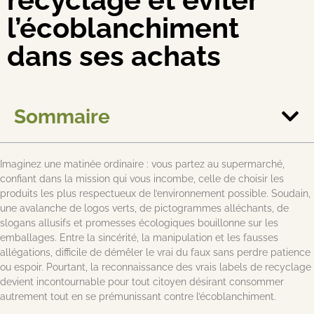
l’écoblanchiment
dans ses achats
Sommaire
Imaginez une matinée ordinaire : vous partez au supermarché,
confiant dans la mission qui vous incombe, celle de choisir les
produits les plus respectueux de l’environnement possible. Soudain,
une avalanche de logos verts, de pictogrammes alléchants, de
slogans allusifs et promesses écologiques bouillonne sur les
emballages. Entre la sincérité, la manipulation et les fausses
allégations, difficile de démêler le vrai du faux sans perdre patience
ou espoir. Pourtant, la reconnaissance des vrais labels de recyclage
devient incontournable pour tout citoyen désirant consommer
autrement tout en se prémunissant contre l’écoblanchiment.