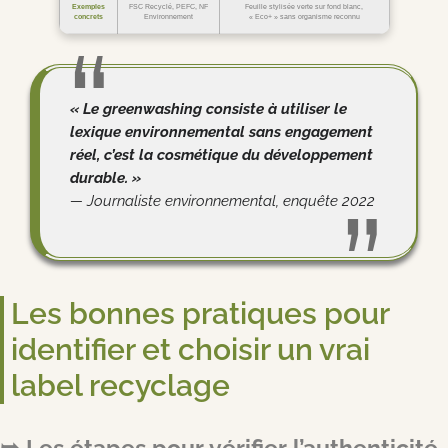
Exemples
FSC Recyclé, PEFC, NF
Feuille stylisée verte sur fond blanc,
concrets
Environnement
« Eco+ » sans organisme reconnu
« Le greenwashing consiste à utiliser le
lexique environnemental sans engagement
réel, c’est la cosmétique du développement
durable. »
— Journaliste environnemental, enquête 2022
Les bonnes pratiques pour
identifier et choisir un vrai
label recyclage
Les étapes pour vérifier l’authenticité