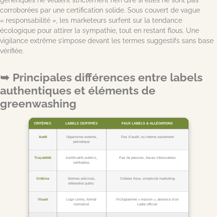
corroborées par une certification solide. Sous couvert de vague
« responsabilité », les marketeurs surfent sur la tendance
écologique pour attirer la sympathie, tout en restant flous. Une
vigilance extrême s’impose devant les termes suggestifs sans base
vérifiée.
Principales différences entre labels
authentiques et éléments de
greenwashing
CRITÈRES
LABELS CERTIFIÉS
FAUX LABELS & ALLÉGATIONS
Audit
Organisme externe,
Pas d’audit, ou interne seulement
périodique
Traçabilité
Justificatifs publics,
Pas de preuves, traces introuvables
vérifiables
Critères
Normes précises,
Critères flous, simplicité marketing
référentiel public
Visuel
Logo connu, format
Pictogramme « maison », absence d’un
normalisé
cadre officiel