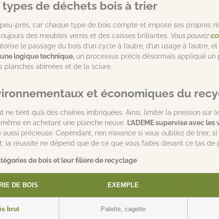
 types de déchets bois à trier
’à-peu-près, car chaque type de bois compte et impose ses propres règ
co
toujours des meubles vernis et des caisses brillantes.
Vous pouvez
utorise le passage du bois d’un cycle à l’autre, d’un usage à l’autre, et
une logique technique,
un processus précis désormais appliqué un peu
es planches abîmées et de la sciure.
vironnementaux et économiques du recy
ne tient qu’à des chaînes imbriquées. Ainsi, limiter la pression sur 
ct même en achetant une planche neuve.
L’ADEME supervise avec les v
ussi précieuse. Cependant, rien n’avance si vous oubliez de trier, si l
t,
la réussite ne dépend que de ce que vous faites devant ce tas de p
tégories de bois et leur filière de recyclage
IE DE BOIS
EXEMPLE
is brut
Palette, cagette