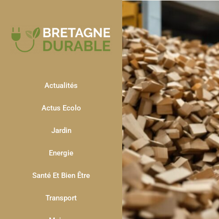
Actualités
Actus Ecolo
Jardin
Energie
Santé Et Bien Être
Transport