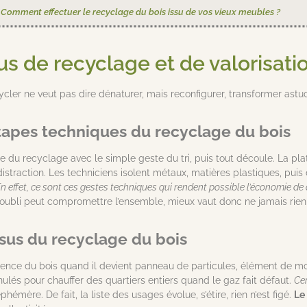
:
Comment effectuer le recyclage du bois​ issu de vos vieux meubles ?
s de recyclage et de valorisati
ycler ne veut pas dire dénaturer, mais reconfigurer, transformer ast
tapes techniques du recyclage du bois
 du recyclage avec le simple geste du tri, puis tout découle. La plate
 distraction. Les techniciens isolent métaux, matières plastiques, puis 
n effet, ce sont ces gestes techniques qui rendent possible l’économie de
 oubli peut compromettre l’ensemble, mieux vaut donc ne jamais rien 
ssus du recyclage du bois
ience du bois quand il devient panneau de particules, élément de mob
nulés pour chauffer des quartiers entiers quand le gaz fait défaut.
Cer
émère. De fait, la liste des usages évolue, s’étire, rien n’est figé.
Le