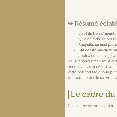
Résumé éclaté,
Le tri du bois s’inven
type de bois, sa petite
Recycler, ce n’est pas e
Les consignes de tri, a
appli à consulter, juré.
Vous remarquez souvent ces pl
années après années, il persi
votre portefeuille qu’à la pl
temporalité des lieux. En bre
Le cadre du 
Ce sujet ne se laisse jamais 