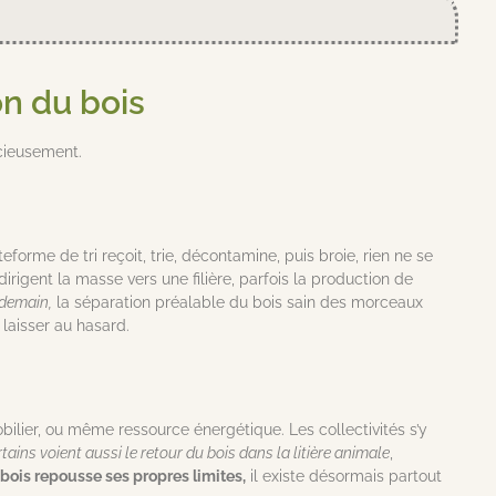
on du bois
ucieusement.
forme de tri reçoit, trie, décontamine, puis broie, rien ne se
dirigent la masse vers une filière, parfois la production de
 demain,
la séparation préalable du bois sain des morceaux
laisser au hasard.
ilier, ou même ressource énergétique. Les collectivités s’y
tains voient aussi le retour du bois dans la litière animale
,
 bois repousse ses propres limites,
il existe désormais partout