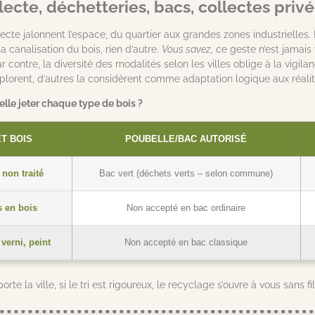
lecte, déchetteries, bacs, collectes priv
ecte jalonnent l’espace, du quartier aux grandes zones industrielles. En
a canalisation du bois, rien d’autre.
Vous savez,
ce geste n’est jamais
 contre, la diversité des modalités selon les villes oblige à la vigila
éplorent, d’autres la considèrent comme adaptation logique aux réalit
lle jeter chaque type de bois ?
T BOIS
POUBELLE/BAC AUTORISÉ
 non traité
Bac vert (déchets verts – selon commune)
 en bois
Non accepté en bac ordinaire
 verni, peint
Non accepté en bac classique
te la ville, si le tri est rigoureux, le recyclage s’ouvre à vous sans fil