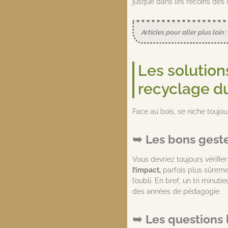
jusque dans les recoins des c
Articles pour aller plus loin 
Les solution
recyclage d
Face au bois, se niche toujou
Les bons geste
Vous devriez toujours vérifie
l’impact,
parfois plus sûremen
l’oubli. En bref, un tri minut
des années de pédagogie.
Les questions 