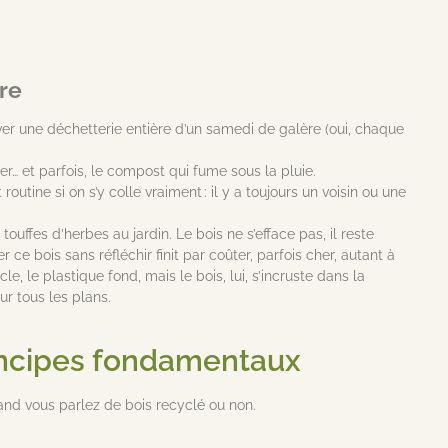
dre
ver une déchetterie entière d’un samedi de galère (oui, chaque
iver… et parfois, le compost qui fume sous la pluie.
outine si on s’y colle vraiment : il y a toujours un voisin ou une
ffes d’herbes au jardin. Le bois ne s’efface pas, il reste
er ce bois sans réfléchir finit par coûter, parfois cher, autant à
, le plastique fond, mais le bois, lui, s’incruste dans la
ur tous les plans.
rincipes fondamentaux
quand vous parlez de bois recyclé ou non.