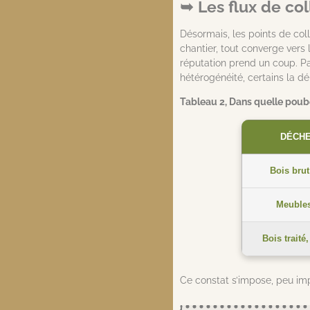
Les flux de col
Désormais, les points de coll
chantier, tout converge vers l
réputation prend un coup. Par
hétérogénéité, certains la d
Tableau 2, Dans quelle poube
DÉCHE
Bois brut
Meubles
Bois traité,
Ce constat s’impose, peu impor