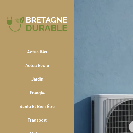
Actualités
Actus Ecolo
Jardin
Energie
Santé Et Bien Être
Transport